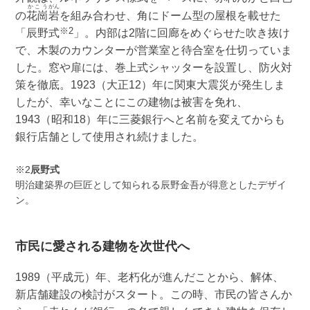
かこう
がん
の
花崗
岩
を組み合わせ、角にドーム型の屋根を載せた
※2
「辰野式
」。内部は2階に回廊をめぐらせた吹き抜け
で、木製のカウンターが営業室と待合室を仕切っていま
した。窓や扉には、巻上式シャッターを設置し、防火対
策を徹底。1923（大正12）年に関東大震災が発生しま
したが、幸いなことにこの建物は被害を免れ、
1943（昭和18）年に三菱銀行へと名前を変えてからも
銀行店舗として使用され続けました。
※2
辰野式
明治建築界の巨匠として知られる辰野金吾が得意としたデザイ
ン。
市民に愛される建物を次世代へ
1989（平成元）年、老朽化が進んだことから、解体、
新店舗建設の検討がスタート。この時、市民の皆さんか