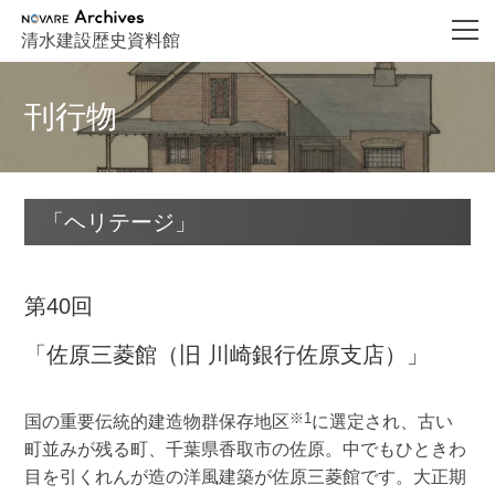
NOVARE Archives
清水建設歴史資料館
刊行物
「ヘリテージ」
第40回
「佐原三菱館（旧 川崎銀行佐原支店）」
※1
国の重要伝統的建造物群保存地区
に選定され、古い
町並みが残る町、千葉県香取市の佐原。中でもひときわ
目を引くれんが造の洋風建築が佐原三菱館です。大正期