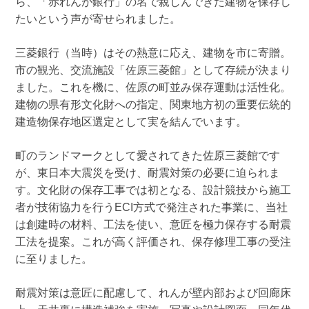
ら、「赤れんが銀行」の名で親しんできた建物を保存し
たいという声が寄せられました。
三菱銀行（当時）はその熱意に応え、建物を市に寄贈。
市の観光、交流施設「佐原三菱館」として存続が決まり
ました。これを機に、佐原の町並み保存運動は活性化。
建物の県有形文化財への指定、関東地方初の重要伝統的
建造物保存地区選定として実を結んでいます。
町のランドマークとして愛されてきた佐原三菱館です
が、東日本大震災を受け、耐震対策の必要に迫られま
す。文化財の保存工事では初となる、設計競技から施工
者が技術協力を行うECI方式で発注された事業に、当社
は創建時の材料、工法を使い、意匠を極力保存する耐震
工法を提案。これが高く評価され、保存修理工事の受注
に至りました。
耐震対策は意匠に配慮して、れんが壁内部および回廊床