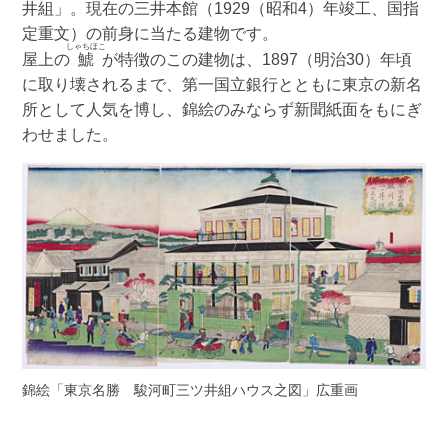
井組」。現在の三井本館（1929（昭和4）年竣工、国指
定重文）の前身に当たる建物です。
しゃちほこ
屋上の
鯱
が特徴のこの建物は、1897（明治30）年頃
に取り壊されるまで、第一国立銀行とともに東京の新名
所として人気を博し、錦絵のみならず新聞紙面をもにぎ
わせました。
錦絵「東京名勝 駿河町三ツ井組ハウス之図」広重画