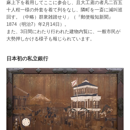
麻上下を着用してここに参会し、且大工鳶の者凡二百五
十人程一様の外套を着て列をなし、隣町を一斎に減叫巡
回す。（中略）群衆雑踏せり」（『郵便報知新聞』
1874（明治7）年2月14日）。
また、3日間にわたり行われた建物内覧に、一般市民が
大勢押しかける様子も報じられています。
日本初の私立銀行