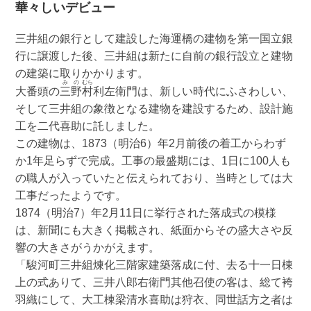
華々しいデビュー
三井組の銀行として建設した海運橋の建物を第一国立銀
行に譲渡した後、三井組は新たに自前の銀行設立と建物
の建築に取りかかります。
み
の
むら
大番頭の
三
野
村
利左衛門は、新しい時代にふさわしい、
そして三井組の象徴となる建物を建設するため、設計施
工を二代喜助に託しました。
この建物は、1873（明治6）年2月前後の着工からわず
か1年足らずで完成。工事の最盛期には、1日に100人も
の職人が入っていたと伝えられており、当時としては大
工事だったようです。
1874（明治7）年2月11日に挙行された落成式の模様
は、新聞にも大きく掲載され、紙面からその盛大さや反
響の大きさがうかがえます。
「駿河町三井組煉化三階家建築落成に付、去る十一日棟
上の式ありて、三井八郎右衛門其他召使の客は、総て袴
羽織にして、大工棟梁清水喜助は狩衣、同世話方之者は