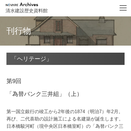
NOVARE Archives
清水建設歴史資料館
刊行物
「ヘリテージ」
第9回
「為替バンク三井組」（上）
第一国立銀行の竣工から2年後の1874（明治7）年2月。
再び、二代喜助の設計施工による名建築が誕生します。
日本橋駿河町（現中央区日本橋室町）の「為替バンク三