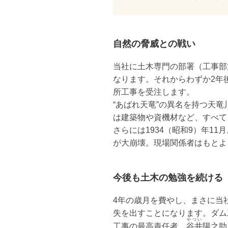
自然の脅威との戦い
当社に土木専門の部署（工事部第
なります。それからわずか2年
所工事を受注します。
“あばれ天竜”の異名を持つ天
は建築物や資機材など、すべて
さらには1934（昭和9）年
が大崩壊。現場関係者はもとよ
今後も土木の勉強を続ける
4年の歳月を費やし、まさに当
失を出すことになります。ダム
やつい
工事の最高責任者、
谷井
陽之助