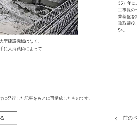
35）年に
工事長の
業基盤を
務取締役、
54。
大型建設機械はなく、
手に人海戦術によって
向けに発行した記事をもとに再構成したものです。
る
前の