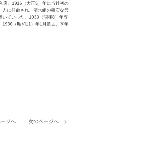
入店。1916（大正5）年に当社初の
一人に任命され、清水組の盤石な営
築いていった。1933（昭和8）年専
1936（昭和11）年1月逝去、享年
ページへ
次のページへ