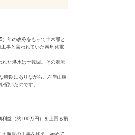
和5）年の改称をもって土木部と
難工事と言われていた泰阜発電
われた洪水は十数回。その濁流
要な時期にありながら、左岸山腹
を招いたのです。
利益（約100万円）を上回る損
に大堰堤の工事を終え、始めて