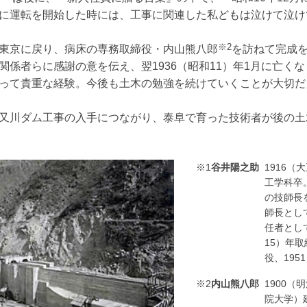
に運転を開始した時には、工事に関連した私どもは泣けて泣け
※2
東京に戻り、病床の専務取締役・内山熊八郎
を訪ねて完成
関係者らに感謝の意を伝え、翌1936（昭和11）年1月に亡く
って貴重な経験。今後も土木の勉強を続けていくことが大切だ
又川ダム工事の入手につながり、泰阜で育った技術者が後の土
※1
谷井陽之助
1916
工学科卒
の技師長
師長とし
任者とし
15）年取
役、195
※2
内山熊八郎
1900
院大学）