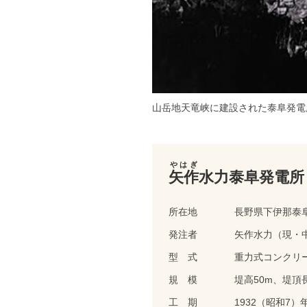
山岳地天竜峡に建設された泰阜発電
やはぎ
矢作
水力泰阜発電所
所在地
長野県下伊那泰
発注者
矢作水力（現・
型 式
重力式コンクリ
規 模
堤高50m、堤頂長1
工 期
1932（昭和7）