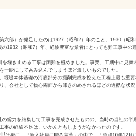
六部）が発足したのは1927（昭和2）年のこと。1930（昭
後の1932（昭和7）年、経験豊富な業者にとっても難工事中の
竜川を堰き止める工事は困難を極めました。事実、工期中に見舞
を一瞬にして呑み込んでしまうほど激しいものでした。
11月。堰堤本体基礎の河底部分の掘削完成を控えた工程上最も重
り、会社として物心両面から叩きのめされるほどの過酷な状況
社の総力を結集して工事を完成させたものの、当時の当社の半期
工事の経験不足は、いかんともしようがなかったのです。
※1
は後に、『新入社員に贈る言葉』の中で、「昭和10年12月