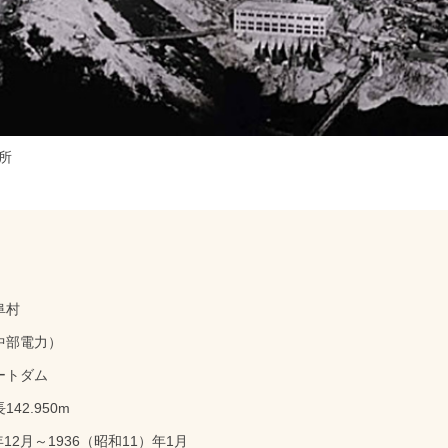
所
阜村
中部電力）
ートダム
42.950m
年12月～1936（昭和11）年1月