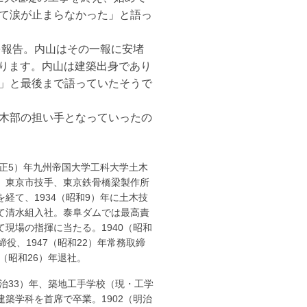
て涙が止まらなかった」と語っ
を報告。内山はその一報に安堵
なります。内山は建築出身であり
」と最後まで語っていたそうで
木部の担い手となっていったの
（大正5）年九州帝国大学工科大学土木
。東京市技手、東京鉄骨橋梁製作所
を経て、1934（昭和9）年に土木技
て清水組入社。泰阜ダムでは最高責
て現場の指揮に当たる。1940（昭和
締役、1947（昭和22）年常務取締
1（昭和26）年退社。
（明治33）年、築地工手学校（現・工学
建築学科を首席で卒業。1902（明治