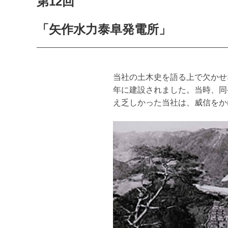
第12回
「矢作水力泰阜発電所」
当社の土木史を語る上で欠かせ
年に建設されました。当時、同
え乏しかった当社は、威信をか